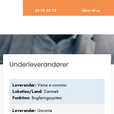
42 79 20 72​
Skriv til os
Underleverandører​
​Leverandør
:
Visma e-conomic
Lokation/Land:
Danmark
Funktion:
Bogføringssystem
​Leverandør
:
Uniconta